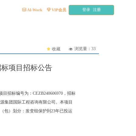
登录
注册
AI-Work
VIP会员
ꀹ
ꁐ
浏览量：
33
끄
收藏
넶
招标项目招标公告
标编号为：CEZB240606970，招标
能源集团国际工程咨询有限公司。本项目
段（包）划分：发变组保护到23年已投运