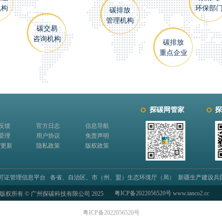
机构
环保部
碳排放
管理机构
碳交易
咨询机构
碳排放
重点企业
探碳网管家
探
反馈
官方日志
信息导航
受理
用户协议
免责声明
/更新
隐私政策
版权政策
可证管理信息平台 各省、自治区、市（州、盟）生态环境厅（局） 新疆生产建设兵
粤ICP备2022056520号 www.tanco2.cc
版权所有 © 广州探碳科技有限公司 2025
粤ICP备2022056520号