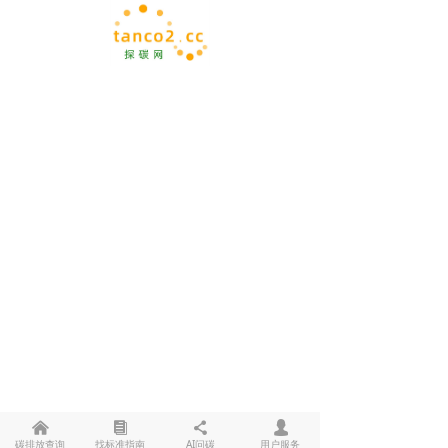
낀
뀴
끖
넙
碳排放查询
找标准指南
AI问碳
用户服务