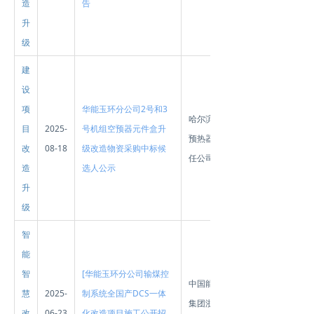
造
告
升
级
建
设
项
华能玉环分公司2号和3
哈尔滨锅炉厂
目
2025-
号机组空预器元件盒升
预热器有限责
改
08-18
级改造物资采购中标候
任公司
造
选人公示
升
级
智
能
智
[华能玉环分公司输煤控
中国能源建设
慧
2025-
制系统全国产DCS一体
集团浙江火电
改
06-23
化改造项目施工公开招