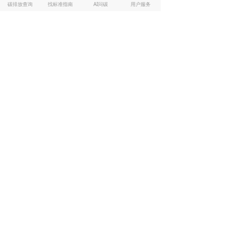
碳排放查询
找标准指南
AI问碳
用户服务
理
新
型
电
华能浙江首个百万千瓦
力
2022-
华能碳资产经
机组储能调频项目成功
系
09-22
营有限公司
投运
统
构
建
资
源
[华能（浙江）能源开发
综
有限公司玉环分公司燃
合
2022-
徐州三原环境
煤耦合污泥发电扩容项
循
09-13
工程有限公司
目设备采购] 中标结果公
环