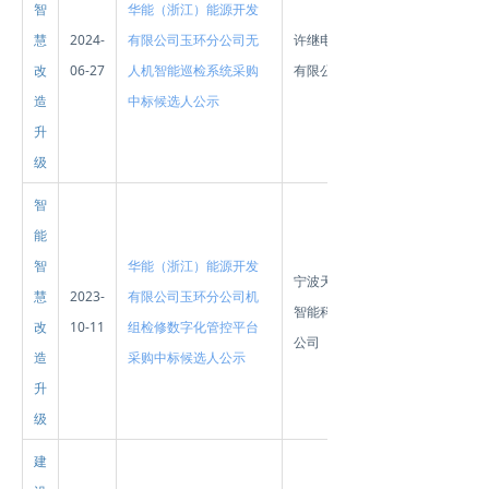
智
华能（浙江）能源开发
慧
2024-
有限公司玉环分公司无
许继电气股份
改
06-27
人机智能巡检系统采购
有限公司
造
中标候选人公示
升
级
智
能
智
华能（浙江）能源开发
宁波天德创新
慧
2023-
有限公司玉环分公司机
智能科技有限
改
10-11
组检修数字化管控平台
公司
造
采购中标候选人公示
升
级
建