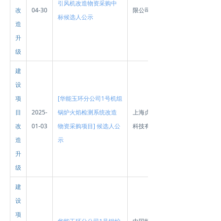
引风机改造物资采购中
改
04-30
限公司
标候选人公示
造
升
级
建
设
项
[华能玉环分公司1号机组
目
2025-
锅炉火焰检测系统改造
上海贞元自控
改
01-03
物资采购项目] 候选人公
科技有限公司
造
示
升
级
建
设
项