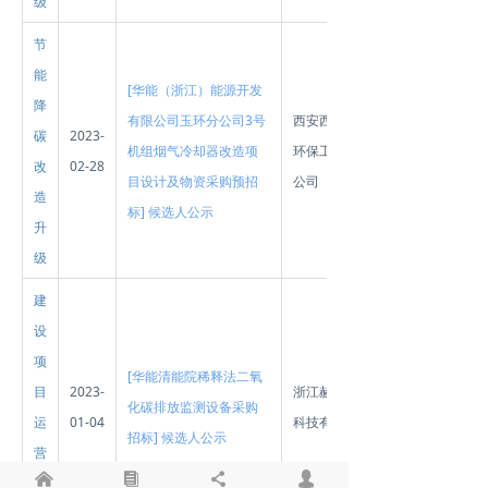
级
节
能
[华能（浙江）能源开发
降
有限公司玉环分公司3号
西安西热锅炉
碳
2023-
机组烟气冷却器改造项
环保工程有限
改
02-28
目设计及物资采购预招
公司
造
标] 候选人公示
升
级
建
设
项
[华能清能院稀释法二氧
目
2023-
浙江赫能环境
化碳排放监测设备采购
运
01-04
科技有限公司
招标] 候选人公示
营
낀
뀴
끖
넙
管