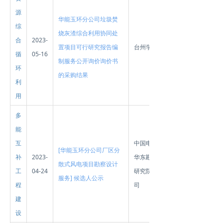
源
华能玉环分公司垃圾焚
综
烧灰渣综合利用协同处
合
2023-
置项目可行研究报告编
台州学院
循
05-16
制服务公开询价询价书
环
的采购结果
利
用
多
能
互
中国电建集团
[华能玉环分公司厂区分
补
2023-
华东勘测设计
散式风电项目勘察设计
工
04-24
研究院有限公
服务] 候选人公示
程
司
建
设