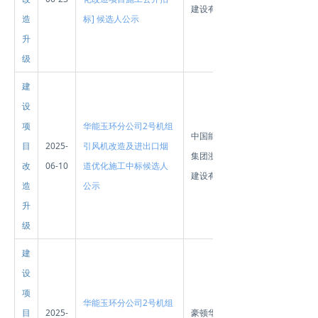
建设有限公司
造
标] 候选人公示
升
级
建
设
项
华能玉环分公司2号机组
中国能源建设
目
2025-
引风机改造及进出口烟
集团浙江火电
改
06-10
道优化施工中标候选人
建设有限公司
造
公示
升
级
建
设
项
华能玉环分公司2号机组
目
2025-
豪顿华工程有