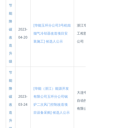
节
能
降
[华能玉环分公司3号机组
浙江华业电力
碳
2023-
烟气冷却器改造项目安
工程股份有限
改
04-20
装施工] 候选人公示
公司
造
升
级
节
能
降
[华能（浙江）能源开发
大连中和聚能
碳
2023-
有限公司玉环分公司锅
自动控制系统
改
03-24
炉二次风门控制改造项
有限公司
造
目设备采购] 候选人公示
升