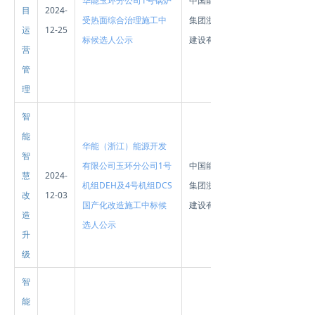
华能玉环分公司1号锅炉
中国能源建设
目
2024-
受热面综合治理施工中
集团浙江火电
运
12-25
标候选人公示
建设有限公司
营
管
理
智
能
华能（浙江）能源开发
智
有限公司玉环分公司1号
中国能源建设
慧
2024-
机组DEH及4号机组DCS
集团浙江火电
改
12-03
国产化改造施工中标候
建设有限公司
造
选人公示
升
级
智
能