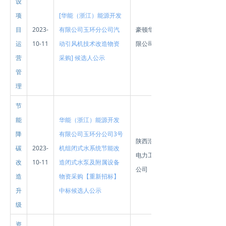
设
项
[华能（浙江）能源开发
目
2023-
有限公司玉环分公司汽
豪顿华工程有
运
10-11
动引风机技术改造物资
限公司
营
采购] 候选人公示
管
理
节
能
华能（浙江）能源开发
降
有限公司玉环分公司3号
陕西浩瑞亿铭
碳
2023-
机组闭式水系统节能改
电力工程有限
改
10-11
造闭式水泵及附属设备
公司
造
物资采购【重新招标】
升
中标候选人公示
级
资