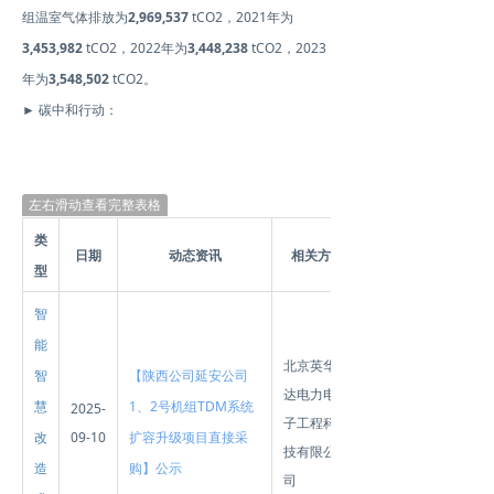
组温室气体排放为
2,969,537
tCO2，2021年为
3,453,982
tCO2，2022年为
3,448,238
tCO2，2023
年为
3,548,502
tCO2。
► 碳中和行动：
左右滑动查看完整表格
类
日期
动态资讯
相关方
型
智
能
北京英华
智
【陕西公司延安公司
达电力电
慧
1、2号机组TDM系统
2025-
子工程科
改
09-10
扩容升级项目直接采
技有限公
造
购】公示
司