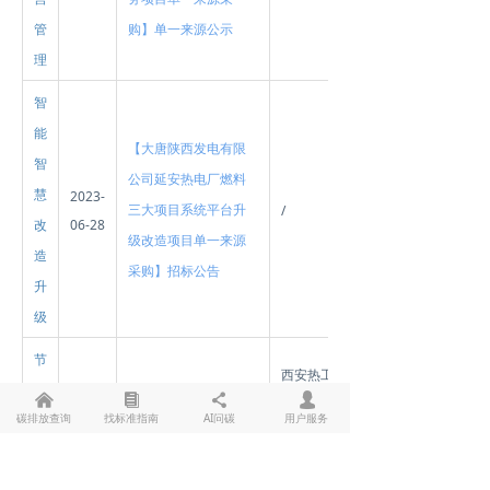
管
购】单一来源公示
理
智
能
【大唐陕西发电有限
智
公司延安热电厂燃料
慧
2023-
三大项目系统平台升
/
改
06-28
级改造项目单一来源
造
采购】招标公告
升
级
节
西安热工
能
낀
뀴
끖
넙
【1号机组低压缸零功
研究院有
碳排放查询
找标准指南
AI问碳
用户服务
降
率改造-2023年04月大
限公司、
碳
2023-
唐陕西发电有限公司
西北电力
改
04-17