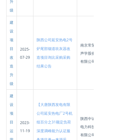
升
级
建
设
项
陕西公司延安热电2号
南京常荣
目
炉尾部烟道吹灰器改
2025-
声学股份
改
07-29
造项目询比采购采购
有限公司
造
结果公告
升
级
建
设
【大唐陕西发电有限
项
公司延安热电厂2号机
陕西中试
目
组百分之31额定负荷
2023-
电力科技
运
11-19
深度调峰能力认证服
有限公司
营
务项目单一来源采