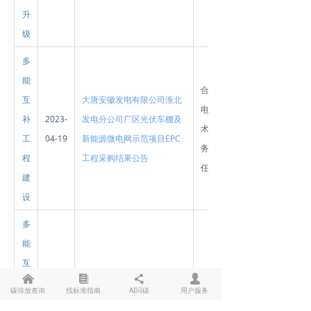
升
级
多
能
合肥市睿
互
大唐安徽发电有限公司淮北
电电气技
补
2023-
发电分公司厂区光伏车棚及
术咨询服
工
04-19
新能源微电网示范项目EPC
务有限责
程
工程采购结果公告
任公司
建
设
多
能
互
大唐安徽发电有限公司淮北
安徽晨皖
낀
뀴
끖
넙
补
2022-
碳排放查询
找标准指南
AI问碳
用户服务
发电分公司厂区分布式光伏
电力工程
工
12-16